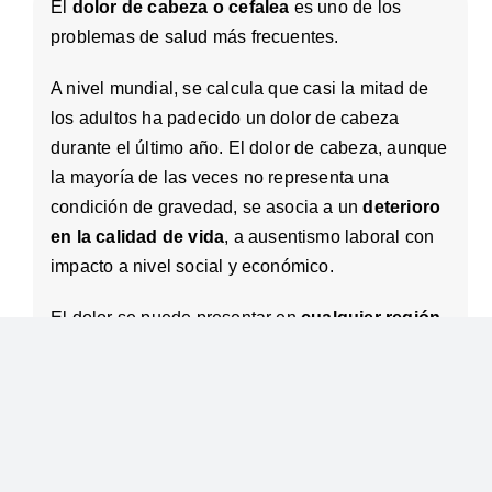
El
dolor de cabeza o cefalea
es uno de los
problemas de salud más frecuentes.
A nivel mundial, se calcula que casi la mitad de
los adultos ha padecido un dolor de cabeza
durante el último año. El dolor de cabeza, aunque
la mayoría de las veces no representa una
condición de gravedad, se asocia a un
deterioro
en la calidad de vida
, a ausentismo laboral con
impacto a nivel social y económico.
El dolor se puede presentar en
cualquier región
de la cabeza
: puede afectar uno o ambos lados,
aparecer en una ubicación determinada,
extenderse desde un punto hacia el resto de la
cabeza o sentirse como opresión.
Asimismo, puede tratarse de un dolor intenso,